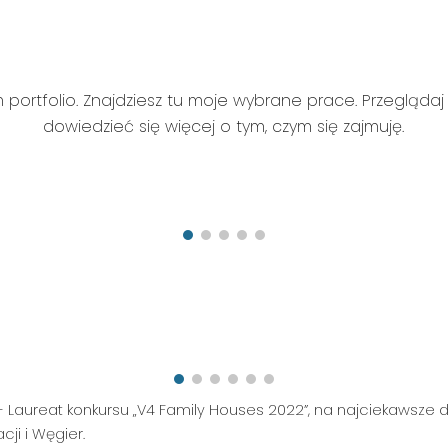
ip to main content
Skip to navigat
 portfolio. Znajdziesz tu moje wybrane prace. Przeglądaj 
dowiedzieć się więcej o tym, czym się zajmuję.
E
Laureat konkursu „V4 Family Houses 2022”, na najciekawsze
cji i Węgier.